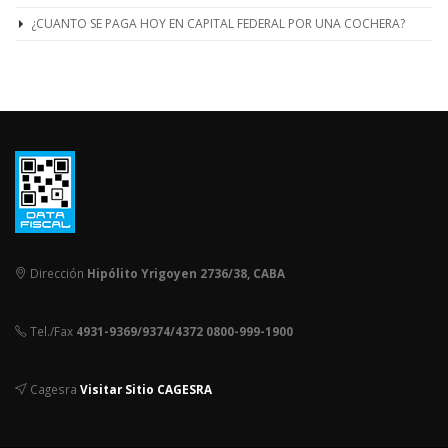
¿CUANTO SE PAGA HOY EN CAPITAL FEDERAL POR UNA COCHERA?
Dirección
Hipólito Yrigoyen 2736/38, CABA
Tel./Fax
4931-9369/9374/4372 0800-999-1900
Cagesra
Visitar Sitio CAGESRA